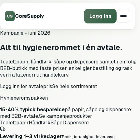
CoreSupply
Logg inn
CS
Kampanje - juni 2026
Alt til hygienerommet i én avtale.
Toalettpapir, håndtørk, såpe og dispensere samlet i en rolig
B2B-butikk med faste priser, enkel gjenbestilling og rask
vei fra kategori til handlekurv.
Logg inn for avtalepris
Se hele sortimentet
Hygieneromspakken
15-40% typisk besparelse
på papir, såpe og dispensere
med B2B-avtale.
Se kampanjeprodukter
Toalettpapir
Håndtørk
Såpe
Dispensere
Levering 1–3 virkedager
Rask, forutsigbar leveranse.