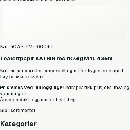
Katrin
CWS-EM-760090
Toalettpapir KATRIN resirk.Gig M 1L 435m
Katrins jumboruller er spesielt egnet for hygienerom med
høy besøksfrekvens.
Pris vises ved innlogging
Kundespesifikk pris, eks. mva og
volumregler
Åpne produkt
Logg inn for bestilling
Bla i sortimentet
Kategorier