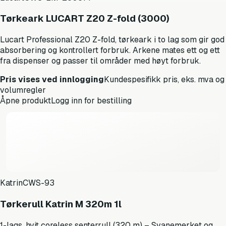
Tørkeark LUCART Z20 Z-fold (3000)
Lucart Professional Z20 Z-fold, tørkeark i to lag som gir god
absorbering og kontrollert forbruk. Arkene mates ett og ett
fra dispenser og passer til områder med høyt forbruk.
Pris vises ved innlogging
Kundespesifikk pris, eks. mva og
volumregler
Åpne produkt
Logg inn for bestilling
Katrin
CWS-93
Tørkerull Katrin M 320m 1l
1-lags, hvit coreless senterrull (320 m) – Svanemerket og